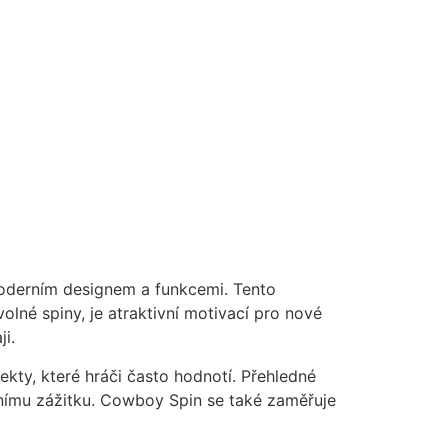
moderním designem a funkcemi. Tento
volné spiny, je atraktivní motivací pro nové
i.
kty, které hráči často hodnotí. Přehledné
hernímu zážitku. Cowboy Spin se také zaměřuje