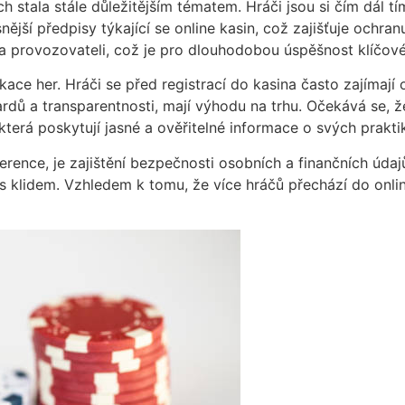
h stala stále důležitějším tématem. Hráči jsou si čím dál 
ější předpisy týkající se online kasin, což zajišťuje ochr
a provozovateli, což je pro dlouhodobou úspěšnost klíčové
ace her. Hráči se před registrací do kasina často zajímají o
ů a transparentnosti, mají výhodu na trhu. Očekává se, že
terá poskytují jasné a ověřitelné informace o svých prakti
rence, je zajištění bezpečnosti osobních a finančních údajů
 s klidem. Vzhledem k tomu, že více hráčů přechází do onlin