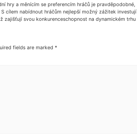
ní hry a měnícím se preferencím hráčů je pravděpodobné,
S cílem nabídnout hráčům nejlepší možný zážitek investují
mž zajišťují svou konkurenceschopnost na dynamickém trhu 
uired fields are marked
*