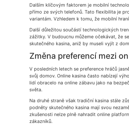
Dalším klíčovým faktorem je mobilní technol
přímo ze svých telefonů. Tato flexibilita je p
variantám. Vzhledem k tomu, že mobilní hraní
Další důležitou součástí technologických trend
zážitky. V budoucnu můžeme očekávat, že se 
skutečného kasina, aniž by museli vyjít z domu
Změna preferencí mezi onl
V posledních letech se preference hráčů jasn
svůj domov. Online kasina často nabízejí výh
lidí obracelo na online zábavu jako na bezpe
světa.
Na druhé straně však tradiční kasina stále zůst
podněty skutečného kasina mají svou nezaměnit
zkušenosti nelze plně nahradit online platfo
zákazníků.