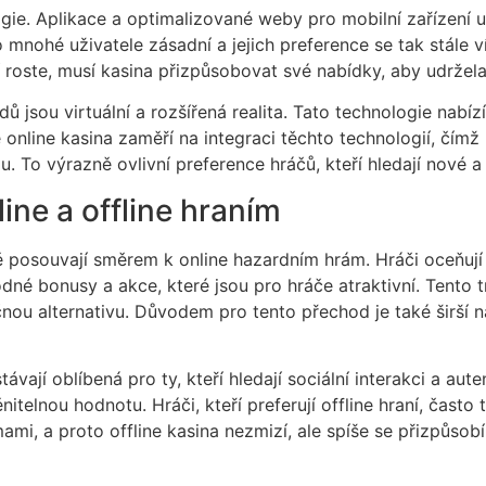
ogie. Aplikace a optimalizované weby pro mobilní zařízení
ro mnohé uživatele zásadní a jejich preference se tak stále v
 roste, musí kasina přizpůsobovat své nabídky, aby udržel
ů jsou virtuální a rozšířená realita. Tato technologie nabíz
online kasina zaměří na integraci těchto technologií, čí
. To výrazně ovlivní preference hráčů, kteří hledají nové a v
ine a offline hraním
ě posouvají směrem k online hazardním hrám. Hráči oceňují 
odné bonusy a akce, které jsou pro hráče atraktivní. Tento
čnou alternativu. Důvodem pro tento přechod je také širší n
ávají oblíbená pro ty, kteří hledají sociální interakci a aut
elnou hodnotu. Hráči, kteří preferují offline hraní, často t
rmami, a proto offline kasina nezmizí, ale spíše se přizpů